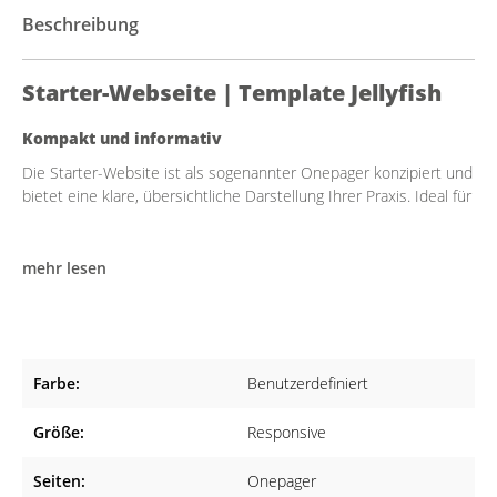
Beschreibung
Starter-Webseite | Template Jellyfish
Kompakt und informativ
Die Starter-Website ist als sogenannter Onepager konzipiert und
bietet eine klare, übersichtliche Darstellung Ihrer Praxis. Ideal für
kleinere Praxen aller Fachrichtungen oder für Praxen, die sich auf
das Wesentliche konzentrieren möchten. Ihre Patientinnen und
Patienten finden hier schnell alle wichtigen Informationen.
mehr lesen
Enthalten sind:
Kontaktdaten und Öffnungszeiten
Praxisleistungen in Stichpunkten
Aktuelle Hinweise (z. B. Urlaubszeiten)
Farbe:
Benutzerdefiniert
Integration einer externen Online-Terminbuchung (falls
Größe:
Responsive
vorhanden)
Inhaltlich jederzeit erweiterbar
Seiten:
Onepager