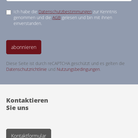
werden. Bitte schließen Sie zunächst den Kauf der einmaligen
Ich habe die
Datenschutzbestimmungen
zur Kenntnis
Leistungen ab – anschließend unterstützt Sie unser Serviceteam
genommen und die
AGB
gelesen und bin mit ihnen
gern beim Ergänzen weiterer Pakete.
einverstanden.
abonnieren
Diese Seite ist durch reCAPTCHA geschützt und es gelten die
Datenschutzrichtlinie
und
Nutzungsbedingungen
.
Kontaktieren
Sie uns
Kontaktformular