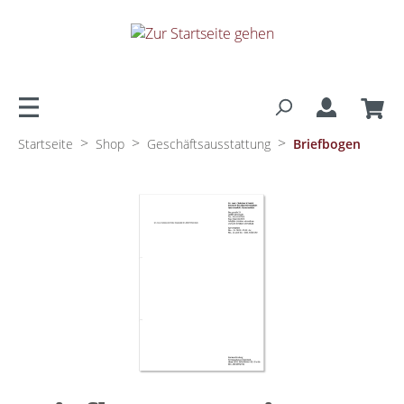
alt springen
>
>
>
Startseite
Shop
Geschäftsausstattung
Briefbogen
Bildergalerie überspringen