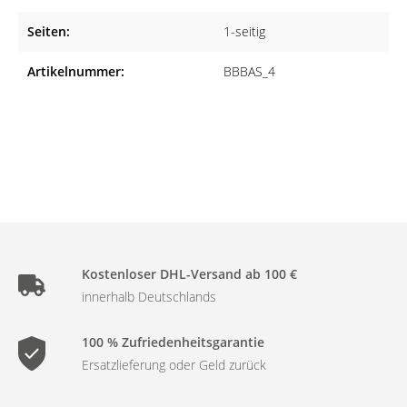
Seiten:
1-seitig
Made in Germany
Die Briefbögen werden aus hochwertigem Papier (90 g/m²)
Artikelnummer:
BBBAS_4
gefertigt sodass Sie ein qualitatives Produkt erhalten.
Kostenloser DHL-Versand ab 100 €
innerhalb Deutschlands
100 % Zufriedenheitsgarantie
Ersatzlieferung oder Geld zurück