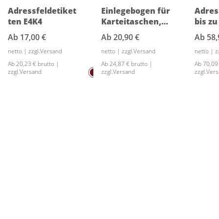
Adressfeldetiket
Einlegebogen für
Adres
ten E4K4
Karteitaschen,
bis zu
Muster 1E7
Ab
17,00 €
Ab
20,90 €
Ab
58,
netto | zzgl.Versand
netto | zzgl.Versand
netto | 
Ab 20,23 € brutto |
Ab 24,87 € brutto |
Ab 70,09
zzgl.Versand
zzgl.Versand
zzgl.Ver