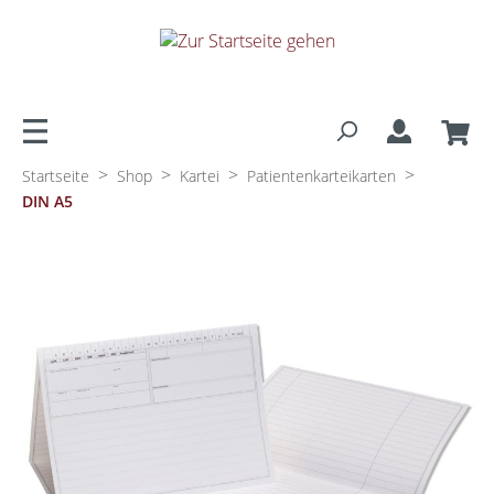
alt springen
>
>
>
>
Startseite
Shop
Kartei
Patientenkarteikarten
DIN A5
Bildergalerie überspringen