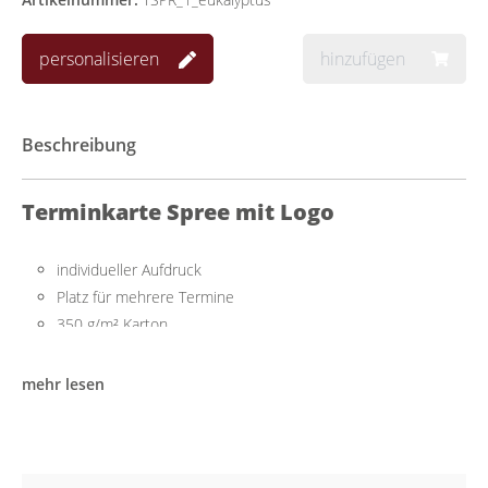
personalisieren
hinzufügen
Beschreibung
Terminkarte Spree mit Logo
individueller Aufdruck
Platz für mehrere Termine
350 g/m² Karton
mehr lesen
Praktisch für mehrere Termine
Die Terminkarte im handlichen Scheckkartenformat lässt sich
einfach beschriften und bietet auf der Rückseite ausreichend
Platz für mehrere Termine.