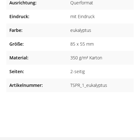
Ausrichtung:
Querformat
Made in Germany
Eindruck:
mit Eindruck
Die Terminkarten werden aus hochwertigem Karton (350 g/m²)
gefertigt, sodass Sie ein qualitatives Produkt erhalten.
Farbe:
eukalyptus
Geeignet für viele Fachrichtungen
Größe:
85 x 55 mm
Die Terminkarten eignen sich sowohl für Arztpraxen aller
Fachrichtungen als auch für Heilpraktiker, Tierärzte,
Material:
350 g/m² Karton
Physiotherapeuten und Zahnärzte.
Seiten:
2-seitig
Artikelnummer:
TSPR_1_eukalyptus