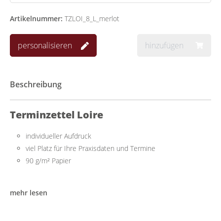
Artikelnummer:
TZLOI_8_L_merlot
personalisieren
hinzufügen
Beschreibung
Terminzettel Loire
individueller Aufdruck
viel Platz für Ihre Praxisdaten und Termine
90 g/m² Papier
Praktisch für mehrere Termine
mehr lesen
Der quadratische Terminzettel lässt sich einfach beschriften und
bietet ausreichend Platz für Ihre Kontaktdaten und Ihre