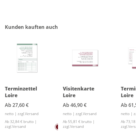
Produktgalerie überspringen
Kunden kauften auch
Terminzettel
Visitenkarte
Termi
Loire
Loire
Loire
Ab
27,60 €
Ab
46,90 €
Ab
61,
netto | zzgl.Versand
netto | zzgl.Versand
netto | 
Ab 32,84 € brutto |
Ab 55,81 € brutto |
Ab 73,18
zzgl.Versand
zzgl.Versand
zzgl.Ver