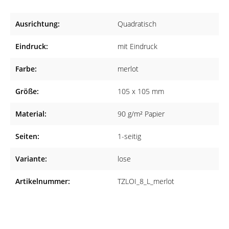
Sprechzeiten. Zudem können Sie mehrere Termine eintragen.
Ausrichtung:
Quadratisch
Made in Germany
Die Terminzettel werden aus hochwertigem Papier (90 g/m²)
Eindruck:
mit Eindruck
gefertigt, sodass Sie ein qualitatives Produkt erhalten.
Farbe:
merlot
Geeignet für viele Fachrichtungen
Die Terminzettel eignen sich sowohl für Arztpraxen aller
Größe:
105 x 105 mm
Fachrichtungen als auch für Heilpraktiker, Tierärzte,
Material:
90 g/m² Papier
Physiotherapeuten und Zahnärzte.
Seiten:
1-seitig
Variante:
lose
Artikelnummer:
TZLOI_8_L_merlot