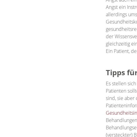
Angst ein Inst
allerdings ums
Gesundheitsko
gesundheitsre
der Wissensve
gleichzeitig e
Ein Patient, d
Tipps fü
Es stellen sic
Patienten soll
sind, sie aber
Patienteninfor
Gesundheitsin
Behandlungen 
Behandlungserg
(versteckter) 