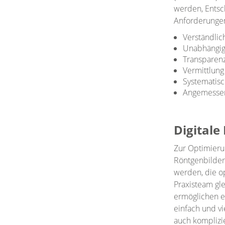
werden, Entsc
Anforderungen
Verständlic
Unabhängig
Transparenz
Vermittlung
Systematis
Angemessen
Digitale
Zur Optimieru
Röntgenbilder 
werden, die op
Praxisteam gl
ermöglichen e
einfach und vi
auch komplizi