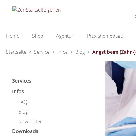
springen
Zur Hauptnavigation springen
Home
Shop
Agentur
Praxishomepage
Startseite
>
Service
>
Infos
>
Blog
>
Angst beim (Zahn-)
Services
Infos
FAQ
Blog
Newsletter
Downloads