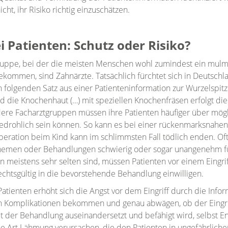
icht, ihr Risiko richtig einzuschätzen.
i Patienten: Schutz oder Risiko?
ruppe, bei der die meisten Menschen wohl zumindest ein mul
kommen, sind Zahnärzte. Tatsächlich fürchtet sich in Deutsch
folgenden Satz aus einer Patienteninformation zur Wurzelspitze
nd die Knochenhaut (…) mit speziellen Knochenfräsen erfolgt di
ere Facharztgruppen müssen ihre Patienten häufiger über mögl
edrohlich sein können. So kann es bei einer rückenmarksnahe
eration beim Kind kann im schlimmsten Fall tödlich enden. Oft
emen oder Behandlungen schwierig oder sogar unangenehm für
 meistens sehr selten sind, müssen Patienten vor einem Eingri
echtsgültig in die bevorstehende Behandlung einwilligen.
tienten erhöht sich die Angst vor dem Eingriff durch die Inform
 Komplikationen bekommen und genau abwägen, ob der Eingriff n
it der Behandlung auseinandersetzt und befähigt wird, selbst E
e Art Lähmung verursachen, die den Patienten in ungefährliche