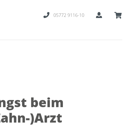
05772 9116-10
ngst beim
Zahn-)Arzt