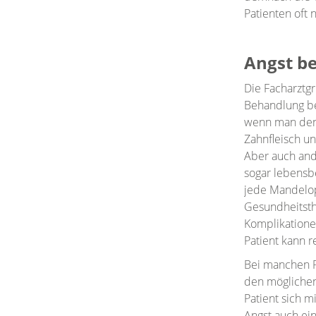
Patienten oft n
Angst be
Die Facharztg
Behandlung be
wenn man den 
Zahnfleisch u
Aber auch and
sogar lebensb
jede Mandelop
Gesundheitsth
Komplikationen
Patient kann r
Bei manchen Pa
den möglichen
Patient sich m
Angst auch ein