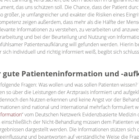
rument, das uns schützen soll. Die Chance, dass der Patient dur
o größer, je umfangreicher und exakter die Risiken eines Eingr
mpetenz zeigen außerdem, dass mehr als die Hälfte der Mensc
levante Informationen zu verstehen, zu verarbeiten und anzuwe
rarbeitung und bei der Beurteilung und Nutzung von Informati
infühlsamer Patientenaufklärung will gefunden werden. Hierin b
er sich individuell und richtig informiert weiß, begibt sich sch
r gute Patienteninformation und -au
h folgende Fragen: Was wollen und was sollen Patienten wissen?
ten so über die Leistungen der Arztpraxis informiert und aufge
 dennoch den Nutzen erkennen und keine Angst vor der Behandlu
mationen sind national und international mehrfach formuliert 
formation
“ vom Deutschen Netzwerk Evidenzbasierte Medizin 
einschließlich der Nicht-Behandlung müssen dem Patienten ve
ebnissen dargestellt werden. Die Informationen stützen sich d
Beeinflussung und beantworten auf verständliche Weise die Fra