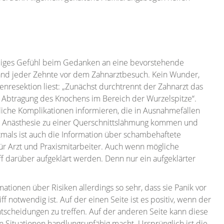
miges Gefühl beim Gedanken an eine bevorstehende
land jeder Zehnte vor dem Zahnarztbesuch. Kein Wunder,
nresektion liest: „Zunächst durchtrennt der Zahnarzt das
e Abtragung des Knochens im Bereich der Wurzelspitze“.
iche Komplikationen informieren, die in Ausnahmefällen
n Anästhesie zu einer Querschnittslähmung kommen und
mals ist auch die Information über schambehaftete
 Arzt und Praxismitarbeiter. Auch wenn mögliche
ff darüber aufgeklärt werden. Denn nur ein aufgeklärter
ationen über Risiken allerdings so sehr, dass sie Panik vor
otwendig ist. Auf der einen Seite ist es positiv, wenn der
ntscheidungen zu treffen. Auf der anderen Seite kann diese
n Situationen handlungsunfähig macht. Ursprünglich ist die