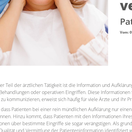
v
Pa
Vom: 0
er Teil der ärztlichen Tätigkeit ist die Information und Aufklä
ehandlungen oder operativen Eingriffen. Diese Informationen fü
u kommunizieren, erweist sich häufig für viele Ärzte und ihr 
, dass Patienten bei einer rein mündlichen Aufklärung nur einen
nen. Hinzu kommt, dass Patienten mit den Informationen ihres A
ionen über bestimmte Eingriffe sie sogar verängstigen. Als gr
ualität und Vermittlung der Patienteninformation identifiziert