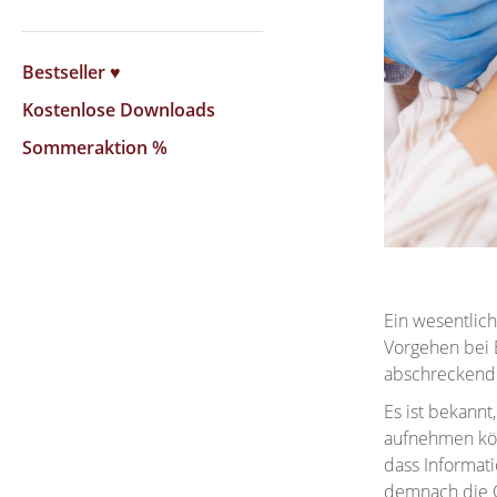
Bestseller ♥
Kostenlose Downloads
Sommeraktion %
Ein wesentlich
Vorgehen bei B
abschreckend z
Es ist bekannt
aufnehmen kön
dass Informat
demnach die Q