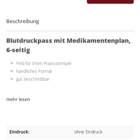
Beschreibung
Blutdruckpass mit Medikamentenplan,
6-seitig
Feld für Ihren Praxisstempel
handliches Format
gut beschreibbar
Überblick über die Blutdrucksituation Ihrer Patienten
mehr lesen
Der persönliche Blutdruckpass ist ein wichtiges Instrument für
die Überwachung und Dokumentation der Blutdruckwerte.
Händigen Sie diesen Pass Ihren Patienten aus, um eine
systematische Messung der Werte einfach zu dokumentieren.
Eindruck:
ohne Eindruck
Durch das handliche Format und den übersichtlichen Aufbau