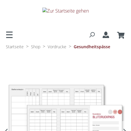
alt springen
>
>
>
Startseite
Shop
Vordrucke
Gesundheitspässe
Bildergalerie überspringen