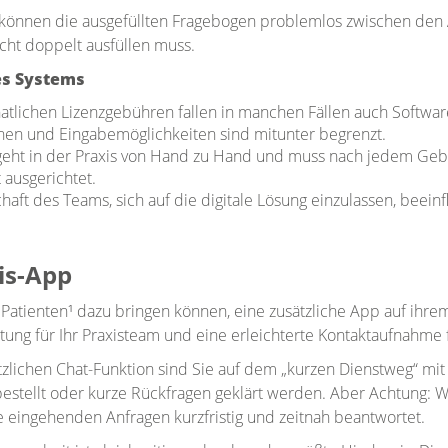
önnen die ausgefüllten Fragebogen problemlos zwischen den Ab
cht doppelt ausfüllen muss.
es Systems
tlichen Lizenzgebühren fallen in manchen Fällen auch Softwa
nen und Eingabemöglichkeiten sind mitunter begrenzt.
geht in der Praxis von Hand zu Hand und muss nach jedem Ge
t ausgerichtet.
haft des Teams, sich auf die digitale Lösung einzulassen, beeinf
xis-App
Patienten¹ dazu bringen können, eine zusätzliche App auf ihrem
ung für Ihr Praxisteam und eine erleichterte Kontaktaufnahme 
ätzlichen Chat-Funktion sind Sie auf dem „kurzen Dienstweg“ m
stellt oder kurze Rückfragen geklärt werden. Aber Achtung: We
e eingehenden Anfragen kurzfristig und zeitnah beantwortet.