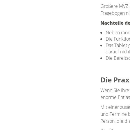
Größere MVZ k
Fragebogen ni
Nachteile d
Neben mona
Die Funktio
Das Tablet 
darauf nich
Die Bereitsc
Die Pra
Wenn Sie Ihre 
enorme Entlast
Mit einer zus
und Termine be
Person, die di