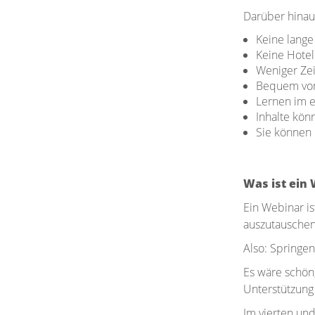
Darüber hinaus
Keine lange
Keine Hote
Weniger Zei
Bequem von
Lernen im 
Inhalte kö
Sie können 
Was ist ein
Ein Webinar is
auszutauschen
Also: Springe
Es wäre schön
Unterstützung 
Im vierten un