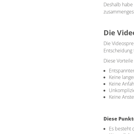
Deshalb habe 
zusammengest
Die Vid
Die Videosprec
Entscheidung 
Diese Vorteile
Entspannter
Keine lang
Keine Anfah
Unkomplizie
Keine Anst
Diese Punkte
Es besteht