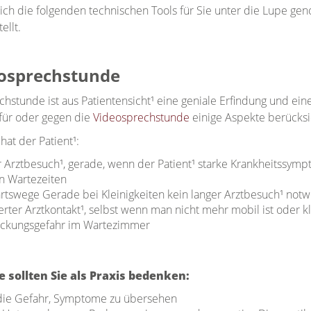
ich die folgenden technischen Tools für Sie unter die Lupe ge
ellt.
eosprechstunde
hstunde ist aus Patientensicht¹ eine geniale Erfindung und ein
für oder gegen die
Videosprechstunde
einige Aspekte berücksi
 hat der Patient¹:
 Arztbesuch¹, gerade, wenn der Patient¹ starke Krankheitssympt
en Wartezeiten
rtswege Gerade bei Kleinigkeiten kein langer Arztbesuch¹ not
rter Arztkontakt¹, selbst wenn man nicht mehr mobil ist oder k
eckungsgefahr im Wartezimmer
 sollten Sie als Praxis bedenken:
 die Gefahr, Symptome zu übersehen