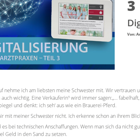
3
Dig
Von: A
 nehme ich am liebsten meine Schwester mit. Wir vertrauen uns
n auch wichtig. Eine Verkäuferin¹ wird immer sagen:„… fabelhaft
iegel und denkt: ich seh‘ aus wie ein Brauerei-Pferd.
ir mit meiner Schwester nicht. Ich erkenne schon an ihrem Blick
d es bei technischen Anschaffungen. Wenn man sich da nicht gu
iel Geld in den Sand zu setzen.