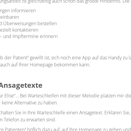
ngsarbeit ist gleichzeitig auch schon das größte Hindernis. Di
ungen informieren
reinbaren
d Überweisungen bestellen
gezielt kontaktieren
e- und Impftermine erinnern
 ob der Patient¹ gewillt ist, sich noch eine App auf das Handy zu
s auch auf Ihrer Homepage bekommen kann.
-Ansagetexte
r Elise“… Bei Warteschleifen mit dieser Melodie platzen mir die
 keine Alternative zu haben.
halten Sie in Ihre Warteschleife einen Ansagetext. Erklären Sie
m Telefon zu erwarten sind.
re Patienten¹ höflich dazu auf, auf Ihre Homepage zu gehen und 