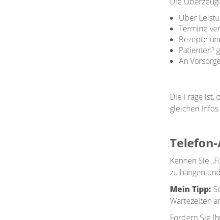
Die Überzeugu
Über Leist
Termine ve
Rezepte un
Patienten¹ 
An Vorsorg
Die Frage ist,
gleichen Info
Telefon
Kennen Sie „Fü
zu hängen und
Mein Tipp:
Sc
Wartezeiten a
Fordern Sie Ih