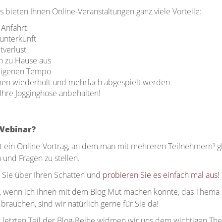
 bieten Ihnen Online-Veranstaltungen ganz viele Vorteile:
 Anfahrt
lunterkunft
tverlust
 zu Hause aus
eigenen Tempo
nnen wiederholt und mehrfach abgespielt werden
Ihre Jogginghose anbehalten!
 Webinar?
t ein Online-Vortrag, an dem man mit mehreren Teilnehmern¹ gle
 und Fragen zu stellen.
n Sie über Ihren Schatten und
probieren Sie es einfach mal aus!
, wenn ich Ihnen mit dem Blog Mut machen konnte, das Thema Dig
brauchen, sind wir natürlich gerne für Sie da!
d letzten Teil der Blog-Reihe widmen wir uns dem wichtigen Th