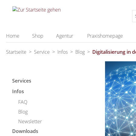
springen
Zur Hauptnavigation springen
Home
Shop
Agentur
Praxishomepage
Startseite
>
Service
>
Infos
>
Blog
>
Digitalisierung in d
Services
Infos
FAQ
Blog
Newsletter
Downloads