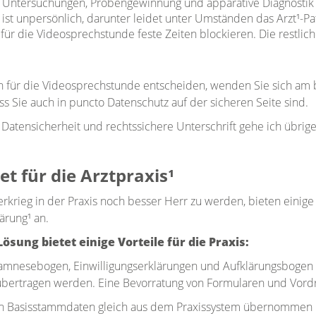
 Untersuchungen, Probengewinnung und apparative Diagnostik 
 ist unpersönlich, darunter leidet unter Umständen das Arzt¹-Pa
für die Videosprechstunde feste Zeiten blockieren. Die restliche
ich für die Videosprechstunde entscheiden, wenden Sie sich am
ass Sie auch in puncto Datenschutz auf der sicheren Seite sind.
 Datensicherheit und rechtssichere Unterschrift gehe ich übrig
et für die Arztpraxis¹
krieg in der Praxis noch besser Herr zu werden, bieten einig
ärung¹ an.
 Lösung bietet einige Vorteile für die Praxis:
mnesebogen, Einwilligungserklärungen und Aufklärungsbogen vo
übertragen werden. Eine Bevorratung von Formularen und Vordr
 Basisstammdaten gleich aus dem Praxissystem übernommen u