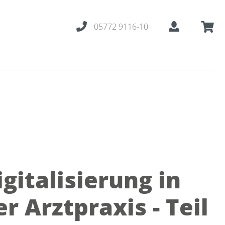
05772 9116-10
igitalisierung in
er Arztpraxis - Teil