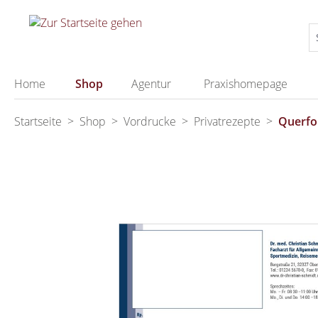
springen
Zur Hauptnavigation springen
Home
Shop
Agentur
Praxishomepage
Startseite
>
Shop
>
Vordrucke
>
Privatrezepte
>
Querfo
Bildergalerie überspringen