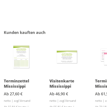
Produktgalerie überspringen
Kunden kauften auch
Terminzettel
Visitenkarte
Termi
Mississippi
Mississippi
Missis
Ab
27,60 €
Ab
46,90 €
Ab
61,
netto | zzgl.Versand
netto | zzgl.Versand
netto | 
Ab 32,84 € brutto |
Ab 55,81 € brutto |
Ab 73,18