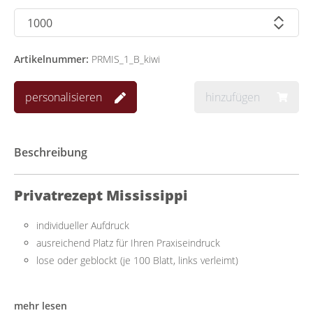
Artikelnummer:
PRMIS_1_B_kiwi
personalisieren
hinzufügen
Beschreibung
Privatrezept Mississippi
individueller Aufdruck
ausreichend Platz für Ihren Praxiseindruck
lose oder geblockt (je 100 Blatt, links verleimt)
Praktisch mit ausreichend Platz
mehr lesen
Das Privatrezept lässt sich einfach beschriften und mit allen