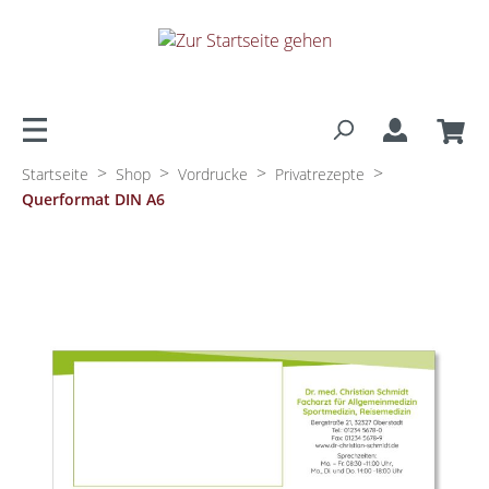
alt springen
>
>
>
>
Startseite
Shop
Vordrucke
Privatrezepte
Querformat DIN A6
Bildergalerie überspringen