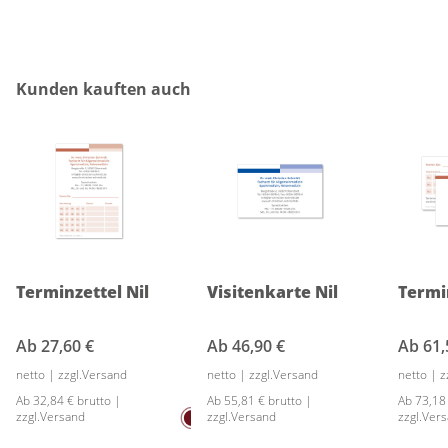
Produktgalerie überspringen
Kunden kauften auch
Terminzettel Nil
Visitenkarte Nil
Termi
Ab
27,60 €
Ab
46,90 €
Ab
61,
netto | zzgl.Versand
netto | zzgl.Versand
netto | 
Ab 32,84 € brutto |
Ab 55,81 € brutto |
Ab 73,18
zzgl.Versand
zzgl.Versand
zzgl.Ver