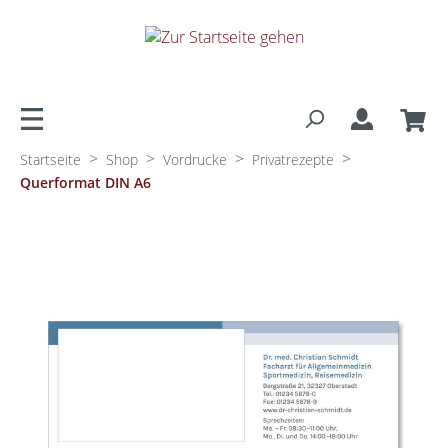
alt springen
>
>
>
>
Startseite
Shop
Vordrucke
Privatrezepte
Querformat DIN A6
Bildergalerie überspringen