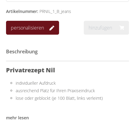
Artikelnummer:
PRNIL_1_B_jeans
personalisieren
hinzufügen
Beschreibung
Privatrezept Nil
individueller Aufdruck
ausreichend Platz für Ihren Praxiseindruck
lose oder geblockt (je 100 Blatt, links verleimt)
Praktisch mit ausreichend Platz
mehr lesen
Das Privatrezept lässt sich einfach beschriften und mit allen
handelsüblichen Druckern bedrucken. Es bietet ausreichend