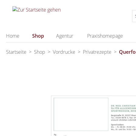
springen
Zur Hauptnavigation springen
Home
Shop
Agentur
Praxishomepage
Startseite
>
Shop
>
Vordrucke
>
Privatrezepte
>
Querfo
Bildergalerie überspringen