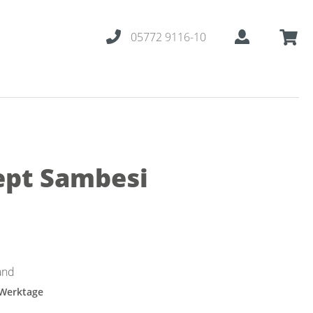
05772 9116-10
ept Sambesi
and
 Werktage