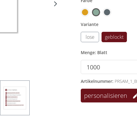
Farbe
Variante
lose
geblockt
Menge: Blatt
Artikelnummer:
PRSAM_1_B_
personalisieren