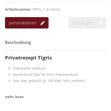
Artikelnummer:
PRTIG_1_B_merlot
personalisieren
hinzufügen
Beschreibung
Privatrezept Tigris
individueller Aufdruck
ausreichend Platz für Ihren Praxiseindruck
lose oder geblockt (je 100 Blatt, links verleimt)
Praktisch mit ausreichend Platz
mehr lesen
Das Privatrezept lässt sich einfach beschriften und mit allen
handelsüblichen Druckern bedrucken. Es bietet ausreichend