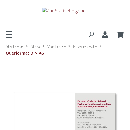
alt springen
>
>
>
>
Startseite
Shop
Vordrucke
Privatrezepte
Querformat DIN A6
Bildergalerie überspringen