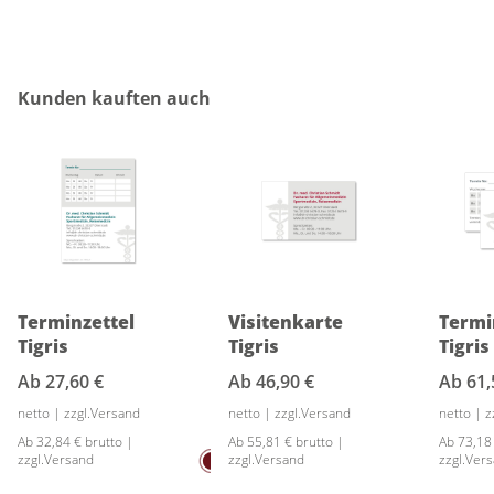
Produktgalerie überspringen
Kunden kauften auch
Terminzettel
Visitenkarte
Termi
Tigris
Tigris
Tigris
Ab
27,60 €
Ab
46,90 €
Ab
61,
netto | zzgl.Versand
netto | zzgl.Versand
netto | 
Ab 32,84 € brutto |
Ab 55,81 € brutto |
Ab 73,18
zzgl.Versand
zzgl.Versand
zzgl.Ver