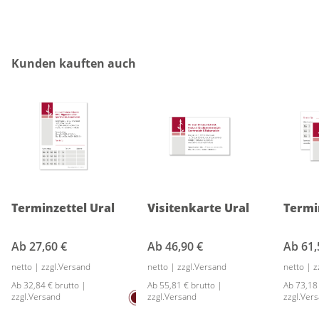
Produktgalerie überspringen
Kunden kauften auch
Terminzettel Ural
Visitenkarte Ural
Termi
Ab
27,60 €
Ab
46,90 €
Ab
61,
netto | zzgl.Versand
netto | zzgl.Versand
netto | 
Ab 32,84 € brutto |
Ab 55,81 € brutto |
Ab 73,18
zzgl.Versand
zzgl.Versand
zzgl.Ver