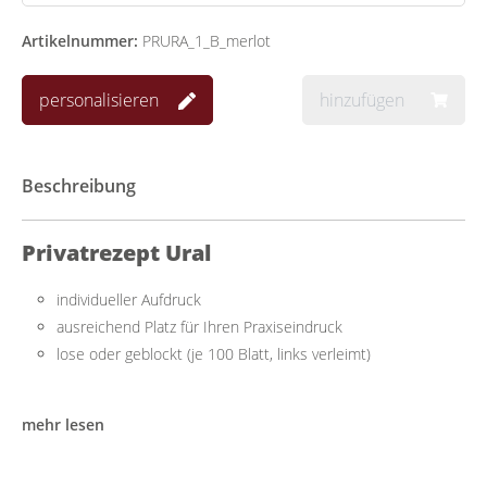
Artikelnummer:
PRURA_1_B_merlot
personalisieren
hinzufügen
Beschreibung
Privatrezept Ural
individueller Aufdruck
ausreichend Platz für Ihren Praxiseindruck
lose oder geblockt (je 100 Blatt, links verleimt)
Praktisch mit ausreichend Platz
mehr lesen
Das Privatrezept lässt sich einfach beschriften und mit allen
handelsüblichen Druckern bedrucken. Es bietet ausreichend