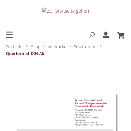
alt springen
>
>
>
>
Startseite
Shop
Vordrucke
Privatrezepte
Querformat DIN A6
Bildergalerie überspringen