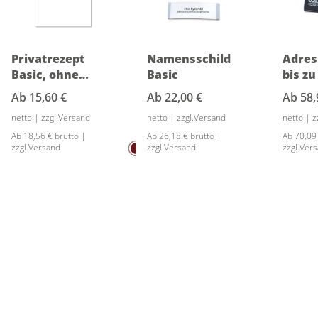
Privatrezept
Namensschild
Adres
Basic, ohne
Basic
bis zu
Eindruck
Ab
15,60 €
Ab
22,00 €
Ab
58,
netto | zzgl.Versand
netto | zzgl.Versand
netto | 
Ab 18,56 € brutto |
Ab 26,18 € brutto |
Ab 70,09
zzgl.Versand
zzgl.Versand
zzgl.Ver