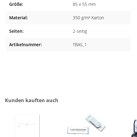
Die Terminkarten eignen sich sowohl für Arztpraxen aller
Größe:
85 x 55 mm
Fachrichtungen als auch für Heilpraktiker, Tierärzte,
Material:
350 g/m² Karton
Physiotherapeuten und Zahnärzte.
Seiten:
2-seitig
Artikelnummer:
TBAS_1
Produktgalerie überspringen
Kunden kauften auch