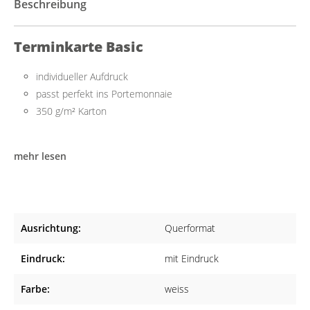
Beschreibung
Terminkarte Basic
individueller Aufdruck
passt perfekt ins Portemonnaie
350 g/m² Karton
Praktisch für mehrere Termine
mehr lesen
Diese Terminkarte im handlichen Scheckkartenformat lässt sich
einfach beschriften und bietet ausreichend Platz für mehrere
Termine.
Ausrichtung:
Querformat
Made in Germany
Die Terminkarten werden aus hochwertigem Karton (350 g/m²)
Eindruck:
mit Eindruck
gefertigt, sodass Sie ein qualitatives Produkt erhalten.
Farbe:
weiss
Geeignet für viele Fachrichtungen