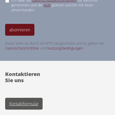
Ich habe die
Datenschutzbestimmungen
zur Kenntnis
genommen und die
AGB
gelesen und bin mit ihnen
einverstanden.
abonnieren
Diese Seite ist durch reCAPTCHA geschützt und es gelten die
Datenschutzrichtlinie
und
Nutzungsbedingungen
.
Kontaktieren
Sie uns
Kontaktformular