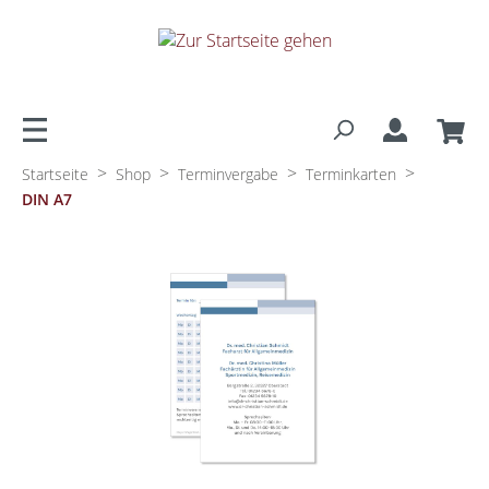
alt springen
>
>
>
>
Startseite
Shop
Terminvergabe
Terminkarten
DIN A7
Bildergalerie überspringen