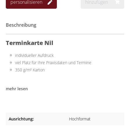
personalisieren
hinzufügen
Beschreibung
Terminkarte Nil
individueller Aufdruck
viel Platz für Ihre Praxisdaten und Termine
350 g/m² Karton
Praktisch für viele Termine
mehr lesen
Die Terminkarte im DIN A7-Format lässt sich einfach beschriften
und bietet ausreichend Platz für Ihre Kontaktdaten und Ihre
Sprechzeiten. Auf der Rückseite können außerdem mehrere
Termine eingetragen werden.
Ausrichtung:
Hochformat
Made in Germany