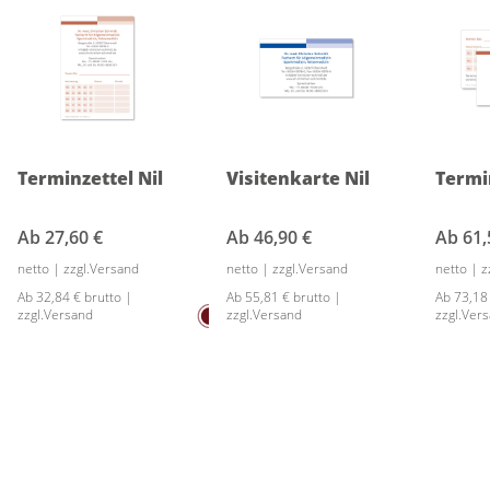
Terminzettel Nil
Visitenkarte Nil
Termi
Ab
27,60 €
Ab
46,90 €
Ab
61,
netto | zzgl.Versand
netto | zzgl.Versand
netto | 
Ab 32,84 € brutto |
Ab 55,81 € brutto |
Ab 73,18
zzgl.Versand
zzgl.Versand
zzgl.Ver