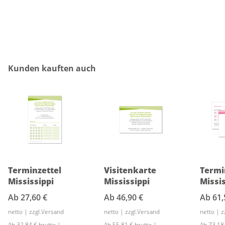
Produktgalerie überspringen
Kunden kauften auch
Terminzettel
Visitenkarte
Termi
Mississippi
Mississippi
Missis
Ab
27,60 €
Ab
46,90 €
Ab
61,
netto | zzgl.Versand
netto | zzgl.Versand
netto | 
Ab 32,84 € brutto |
Ab 55,81 € brutto |
Ab 73,18