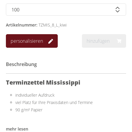
Artikelnummer:
TZMIS_8_L_kiwi
personalisieren
hinzufügen
Beschreibung
Terminzettel Mississippi
individueller Aufdruck
viel Platz für Ihre Praxisdaten und Termine
90 g/m² Papier
Praktisch für mehrere Termine
mehr lesen
Der quadratische Terminzettel lässt sich einfach beschriften und