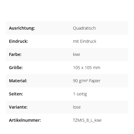
bietet ausreichend Platz für Ihre Kontaktdaten und Ihre
Sprechzeiten. Zudem können Sie mehrere Termine eintragen.
Ausrichtung:
Quadratisch
Made in Germany
Die Terminzettel werden aus hochwertigem Papier (90 g/m²)
Eindruck:
mit Eindruck
gefertigt, sodass Sie ein qualitatives Produkt erhalten.
Farbe:
kiwi
Geeignet für viele Fachrichtungen
Die Terminzettel eignen sich sowohl für Arztpraxen aller
Größe:
105 x 105 mm
Fachrichtungen als auch für Heilpraktiker, Tierärzte,
Material:
90 g/m² Papier
Physiotherapeuten und Zahnärzte.
Seiten:
1-seitig
Variante:
lose
Artikelnummer:
TZMIS_8_L_kiwi