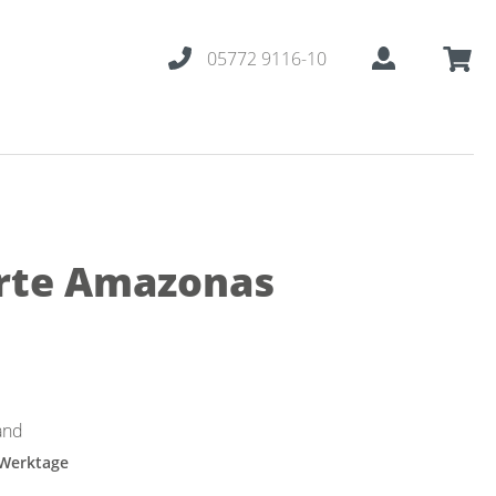
05772 9116-10
arte Amazonas
and
 Werktage