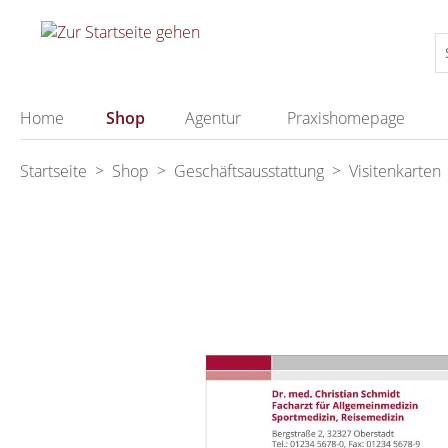
springen
Zur Hauptnavigation springen
Home
Shop
Agentur
Praxishomepage
Startseite
>
Shop
>
Geschäftsausstattung
>
Visitenkarten
Bildergalerie überspringen