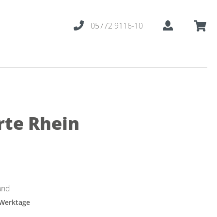
05772 9116-10
rte Rhein
and
 Werktage