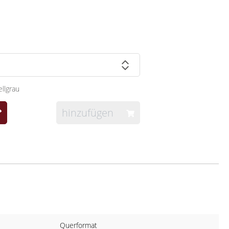
llgrau
hinzufügen
Querformat