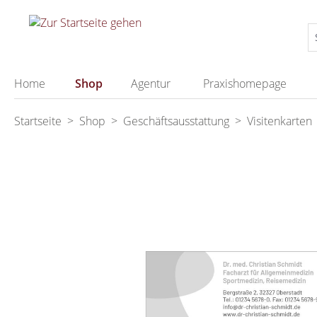
springen
Zur Hauptnavigation springen
Home
Shop
Agentur
Praxishomepage
Startseite
>
Shop
>
Geschäftsausstattung
>
Visitenkarten
Bildergalerie überspringen