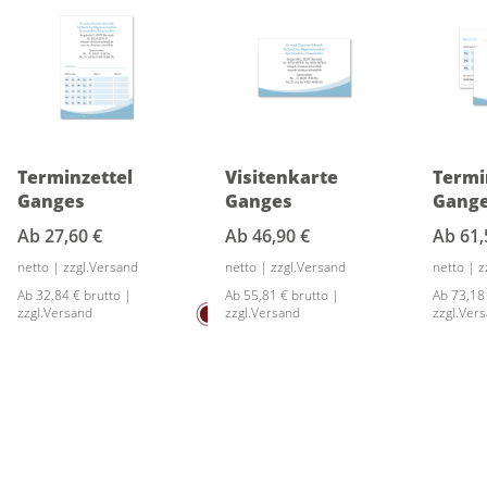
Terminzettel
Visitenkarte
Termi
Ganges
Ganges
Gang
Ab
27,60 €
Ab
46,90 €
Ab
61,
netto | zzgl.Versand
netto | zzgl.Versand
netto | 
Ab 32,84 € brutto |
Ab 55,81 € brutto |
Ab 73,18
zzgl.Versand
zzgl.Versand
zzgl.Ver