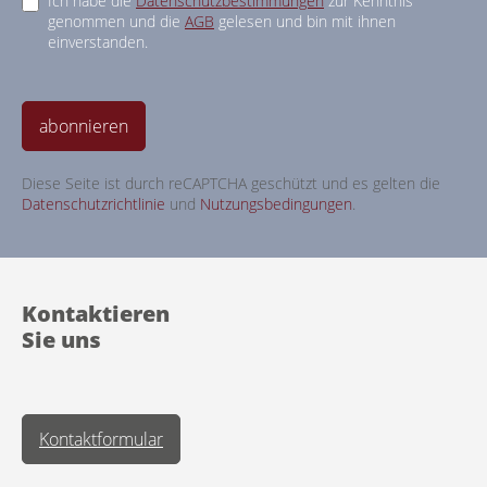
Ich habe die
Datenschutzbestimmungen
zur Kenntnis
genommen und die
AGB
gelesen und bin mit ihnen
einverstanden.
abonnieren
Diese Seite ist durch reCAPTCHA geschützt und es gelten die
Datenschutzrichtlinie
und
Nutzungsbedingungen
.
Kontaktieren
Sie uns
Kontaktformular