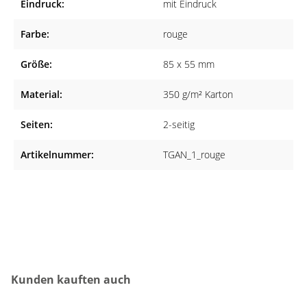
Eindruck:
mit Eindruck
gefertigt, sodass Sie ein qualitatives Produkt erhalten.
Farbe:
rouge
Geeignet für viele Fachrichtungen
Die Terminkarten eignen sich sowohl für Arztpraxen aller
Größe:
85 x 55 mm
Fachrichtungen als auch für Heilpraktiker, Tierärzte,
Material:
350 g/m² Karton
Physiotherapeuten und Zahnärzte.
Seiten:
2-seitig
Artikelnummer:
TGAN_1_rouge
Produktgalerie überspringen
Kunden kauften auch