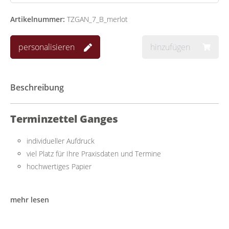
Artikelnummer:
TZGAN_7_B_merlot
personalisieren
hinzufügen
Beschreibung
Terminzettel Ganges
individueller Aufdruck
viel Platz für Ihre Praxisdaten und Termine
hochwertiges Papier
Praktisch für mehrere Termine
mehr lesen
Präsentieren Sie Ihre Praxis professionell mit dem Terminzettel
im handlichen DIN A7-Format. Der Terminzettel bietet Platz für