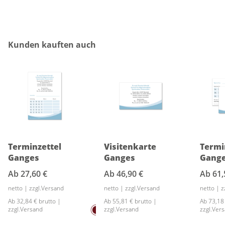
Produktgalerie überspringen
Kunden kauften auch
Terminzettel
Visitenkarte
Termi
Ganges
Ganges
Gang
Ab
27,60 €
Ab
46,90 €
Ab
61,
netto | zzgl.Versand
netto | zzgl.Versand
netto | 
Ab 32,84 € brutto |
Ab 55,81 € brutto |
Ab 73,18
zzgl.Versand
zzgl.Versand
zzgl.Ver