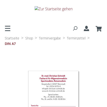
alt springen
>
>
>
>
Startseite
Shop
Terminvergabe
Terminzettel
DIN A7
Bildergalerie überspringen