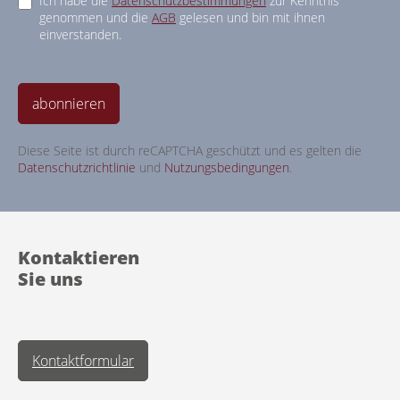
Ich habe die
Datenschutzbestimmungen
zur Kenntnis
genommen und die
AGB
gelesen und bin mit ihnen
einverstanden.
abonnieren
Diese Seite ist durch reCAPTCHA geschützt und es gelten die
Datenschutzrichtlinie
und
Nutzungsbedingungen
.
Kontaktieren
Sie uns
Kontaktformular