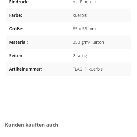
Eindruck:
mit Eindruck
gefertigt, sodass Sie ein qualitatives Produkt erhalten.
Farbe:
kuerbis
Geeignet für viele Fachrichtungen
Die Terminkarten eignen sich sowohl für Arztpraxen aller
Größe:
85 x 55 mm
Fachrichtungen als auch für Heilpraktiker, Tierärzte,
Material:
350 g/m² Karton
Physiotherapeuten und Zahnärzte.
Seiten:
2-seitig
Artikelnummer:
TLAG_1_kuerbis
Produktgalerie überspringen
Kunden kauften auch