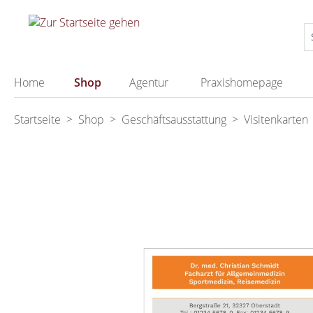
springen
Zur Hauptnavigation springen
Home
Shop
Agentur
Praxishomepage
Startseite
>
Shop
>
Geschäftsausstattung
>
Visitenkarten
Bildergalerie überspringen