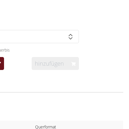
erbis
hinzufügen
Querformat