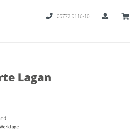
05772 9116-10
rte Lagan
and
 Werktage